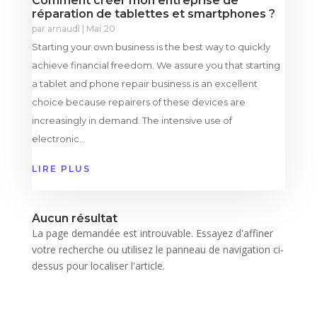
Comment créer mon entreprise de
réparation de tablettes et smartphones ?
par
arnaudl
|
Mai 20
Starting your own business is the best way to quickly
achieve financial freedom. We assure you that starting
a tablet and phone repair business is an excellent
choice because repairers of these devices are
increasingly in demand. The intensive use of
electronic...
LIRE PLUS
Aucun résultat
La page demandée est introuvable. Essayez d'affiner
votre recherche ou utilisez le panneau de navigation ci-
dessus pour localiser l'article.